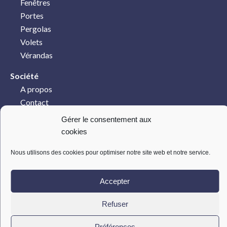
Fenêtres
Portes
Pergolas
Volets
Vérandas
Société
A propos
Contact
Mentions légales
Gérer le consentement aux
cookies
Réseaux sociaux
Nous utilisons des cookies pour optimiser notre site web et notre service.
Accepter
Refuser
© 2021 Ateliers chevalier – Site développé par
Nidyanet
Préférences